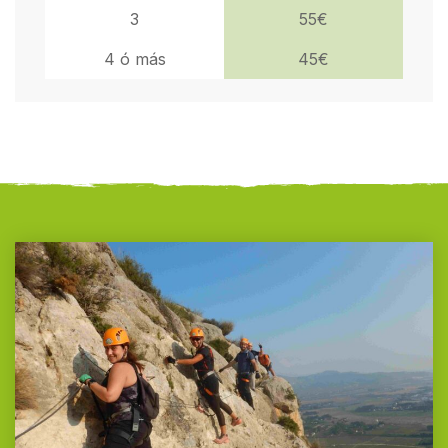
3
55€
4 ó más
45€