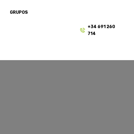
S
GRUPOS
+34 691 260
714