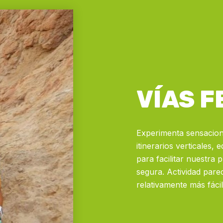
VÍAS 
Experimenta sensacion
itinerarios verticales,
para facilitar nuestra
segura. Actividad parec
relativamente más fácil