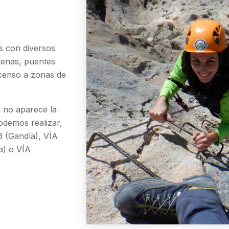
os con diversos
denas, puentes
ascenso a zonas de
i no aparece la
odemos realizar,
 (Gandía), VÍA
) o VÍA