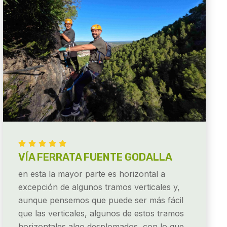





VÍA FERRATA FUENTE GODALLA
en esta la mayor parte es horizontal a
excepción de algunos tramos verticales y,
aunque pensemos que puede ser más fácil
que las verticales, algunos de estos tramos
horizontales algo desplomados, con lo que